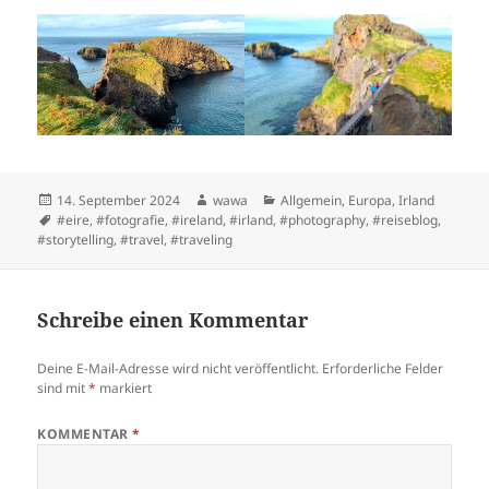
Posted
Author
Categories
14. September 2024
wawa
Allgemein
,
Europa
,
Irland
on
Tags
#eire
,
#fotografie
,
#ireland
,
#irland
,
#photography
,
#reiseblog
,
#storytelling
,
#travel
,
#traveling
Schreibe einen Kommentar
Deine E-Mail-Adresse wird nicht veröffentlicht.
Erforderliche Felder
sind mit
*
markiert
KOMMENTAR
*