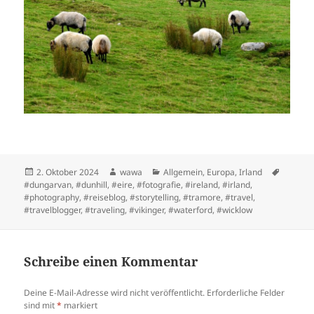
Posted
Author
Categories
Tags
2. Oktober 2024
wawa
Allgemein
,
Europa
,
Irland
on
#dungarvan
,
#dunhill
,
#eire
,
#fotografie
,
#ireland
,
#irland
,
#photography
,
#reiseblog
,
#storytelling
,
#tramore
,
#travel
,
#travelblogger
,
#traveling
,
#vikinger
,
#waterford
,
#wicklow
Schreibe einen Kommentar
Deine E-Mail-Adresse wird nicht veröffentlicht.
Erforderliche Felder
sind mit
*
markiert