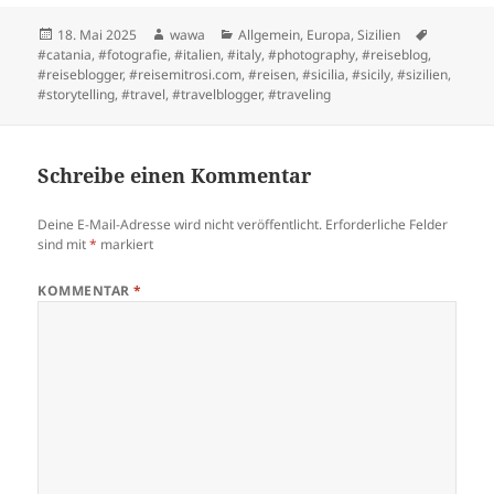
Posted
Author
Categories
Tags
18. Mai 2025
wawa
Allgemein
,
Europa
,
Sizilien
on
#catania
,
#fotografie
,
#italien
,
#italy
,
#photography
,
#reiseblog
,
#reiseblogger
,
#reisemitrosi.com
,
#reisen
,
#sicilia
,
#sicily
,
#sizilien
,
#storytelling
,
#travel
,
#travelblogger
,
#traveling
Schreibe einen Kommentar
Deine E-Mail-Adresse wird nicht veröffentlicht.
Erforderliche Felder
sind mit
*
markiert
KOMMENTAR
*