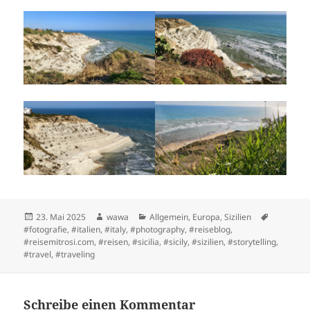
Posted
Author
Categories
Tags
23. Mai 2025
wawa
Allgemein
,
Europa
,
Sizilien
on
#fotografie
,
#italien
,
#italy
,
#photography
,
#reiseblog
,
#reisemitrosi.com
,
#reisen
,
#sicilia
,
#sicily
,
#sizilien
,
#storytelling
,
#travel
,
#traveling
Schreibe einen Kommentar