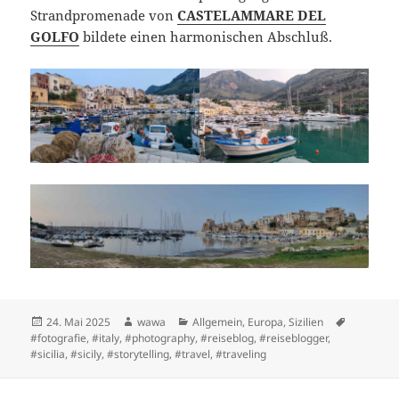
Strandpromenade von
CASTELAMMARE DEL
GOLFO
bildete einen harmonischen Abschluß.
Posted
Author
Categories
Tags
24. Mai 2025
wawa
Allgemein
,
Europa
,
Sizilien
on
#fotografie
,
#italy
,
#photography
,
#reiseblog
,
#reiseblogger
,
#sicilia
,
#sicily
,
#storytelling
,
#travel
,
#traveling