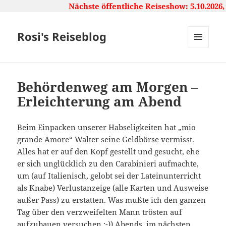
Nächste öffentliche Reiseshow: 5.10.2026,
Rosi's Reiseblog
MENU
AND
WIDGETS
Behördenweg am Morgen –
Erleichterung am Abend
Beim Einpacken unserer Habseligkeiten hat „mio
grande Amore“ Walter seine Geldbörse vermisst.
Alles hat er auf den Kopf gestellt und gesucht, ehe
er sich unglücklich zu den Carabinieri aufmachte,
um (auf Italienisch, gelobt sei der Lateinunterricht
als Knabe) Verlustanzeige (alle Karten und Ausweise
außer Pass) zu erstatten. Was mußte ich den ganzen
Tag über den verzweifelten Mann trösten auf
aufzubauen versuchen ;-)) Abends, im nächsten