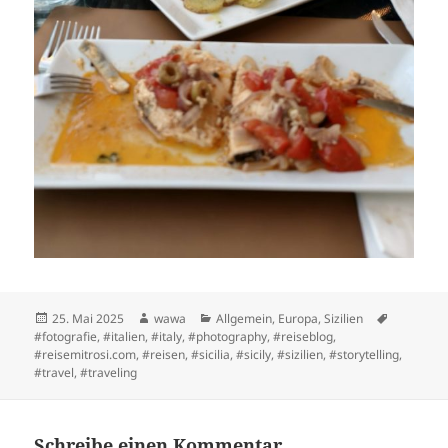
Posted
Author
Categories
Tags
25. Mai 2025
wawa
Allgemein
,
Europa
,
Sizilien
on
#fotografie
,
#italien
,
#italy
,
#photography
,
#reiseblog
,
#reisemitrosi.com
,
#reisen
,
#sicilia
,
#sicily
,
#sizilien
,
#storytelling
,
#travel
,
#traveling
Schreibe einen Kommentar