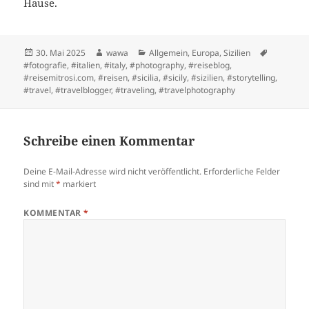
Hause.
Posted
Author
Categories
Tags
30. Mai 2025
wawa
Allgemein
,
Europa
,
Sizilien
on
#fotografie
,
#italien
,
#italy
,
#photography
,
#reiseblog
,
#reisemitrosi.com
,
#reisen
,
#sicilia
,
#sicily
,
#sizilien
,
#storytelling
,
#travel
,
#travelblogger
,
#traveling
,
#travelphotography
Schreibe einen Kommentar
Deine E-Mail-Adresse wird nicht veröffentlicht.
Erforderliche Felder
sind mit
*
markiert
KOMMENTAR
*