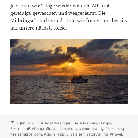
Jetzt sind wir 2 Tage wieder daheim. Alles ist
gereinigt, gewaschen und weggeräumt. Die
Mitbringsel sind verteilt. Und wir freuen uns bereits
auf unsere nächste Reise.
Posted
Author
Categories
3. Juni 2025
Rosa Wasinger
Allgemein
,
Europa
,
on
Tags
Sizilien
#fotografie
,
#italien
,
#italy
,
#photography
,
#reiseblog
,
#reisemitrosi.com
,
#sicilia
,
#sicily
,
#sizilien
,
#storytelling
,
#travel
,