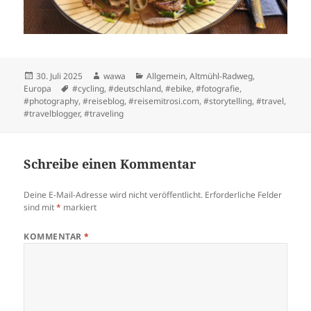
Posted
Author
Categories
30. Juli 2025
wawa
Allgemein
,
Altmühl-Radweg
,
on
Tags
Europa
#cycling
,
#deutschland
,
#ebike
,
#fotografie
,
#photography
,
#reiseblog
,
#reisemitrosi.com
,
#storytelling
,
#travel
,
#travelblogger
,
#traveling
Schreibe einen Kommentar
Deine E-Mail-Adresse wird nicht veröffentlicht.
Erforderliche Felder
sind mit
*
markiert
KOMMENTAR
*