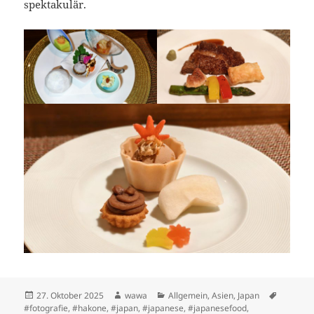
spektakulär.
Posted
Author
Categories
Tags
27. Oktober 2025
wawa
Allgemein
,
Asien
,
Japan
on
#fotografie
,
#hakone
,
#japan
,
#japanese
,
#japanesefood
,