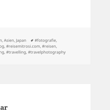
es
Tags
in
,
Asien
,
Japan
#fotografie
,
log
,
#reisemitrosi.com
,
#reisen
,
ing
,
#travelling
,
#travelphotography
tar