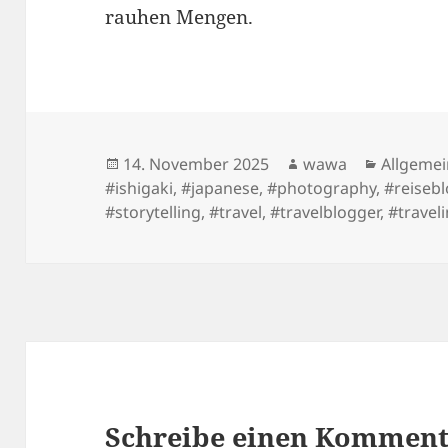
rauhen Mengen.
Posted
Author
Categori
14. November 2025
wawa
Allgeme
on
#ishigaki
,
#japanese
,
#photography
,
#reiseb
#storytelling
,
#travel
,
#travelblogger
,
#travel
Schreibe einen Kommen