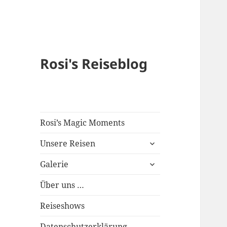
Rosi's Reiseblog
Rosi’s Magic Moments
expand
Unsere Reisen
child
expand
menu
Galerie
child
menu
Über uns …
Reiseshows
Datenschutzerklärung