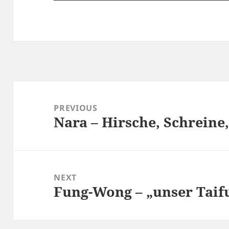
Beitragsnavigation
PREVIOUS
Nara – Hirsche, Schreine
Previous
post:
NEXT
Fung-Wong – „unser Taif
Next
post: