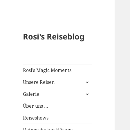
Rosi's Reiseblog
Rosi’s Magic Moments
expand
Unsere Reisen
child
expand
menu
Galerie
child
menu
Über uns …
Reiseshows
Datenschutzerklärung