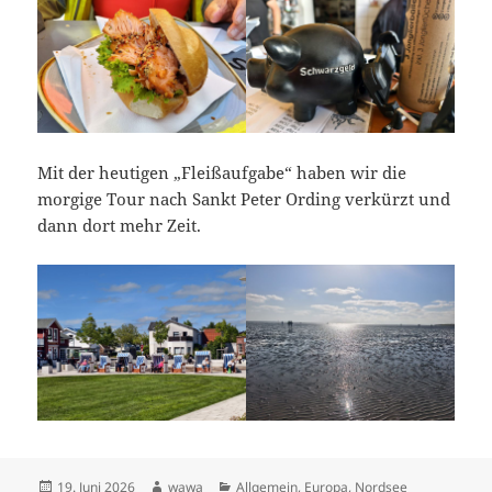
Mit der heutigen „Fleißaufgabe“ haben wir die
morgige Tour nach Sankt Peter Ording verkürzt und
dann dort mehr Zeit.
Posted
Author
Categories
19. Juni 2026
wawa
Allgemein
,
Europa
,
Nordsee