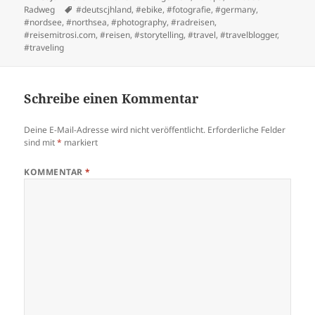
on
Tags
Radweg
#deutscjhland
,
#ebike
,
#fotografie
,
#germany
,
#nordsee
,
#northsea
,
#photography
,
#radreisen
,
#reisemitrosi.com
,
#reisen
,
#storytelling
,
#travel
,
#travelblogger
,
#traveling
Schreibe einen Kommentar
Deine E-Mail-Adresse wird nicht veröffentlicht.
Erforderliche Felder
sind mit
*
markiert
KOMMENTAR
*