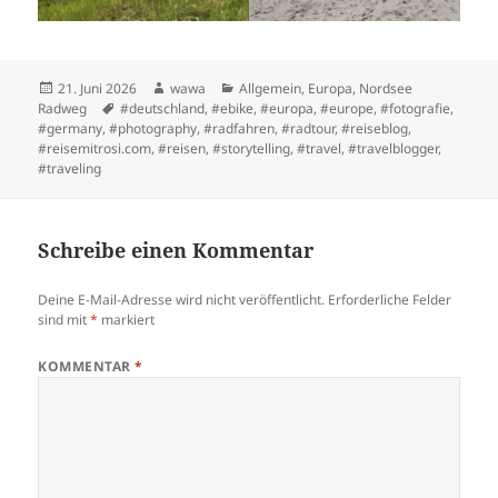
Posted
Author
Categories
21. Juni 2026
wawa
Allgemein
,
Europa
,
Nordsee
on
Tags
Radweg
#deutschland
,
#ebike
,
#europa
,
#europe
,
#fotografie
,
#germany
,
#photography
,
#radfahren
,
#radtour
,
#reiseblog
,
#reisemitrosi.com
,
#reisen
,
#storytelling
,
#travel
,
#travelblogger
,
#traveling
Schreibe einen Kommentar
Deine E-Mail-Adresse wird nicht veröffentlicht.
Erforderliche Felder
sind mit
*
markiert
KOMMENTAR
*