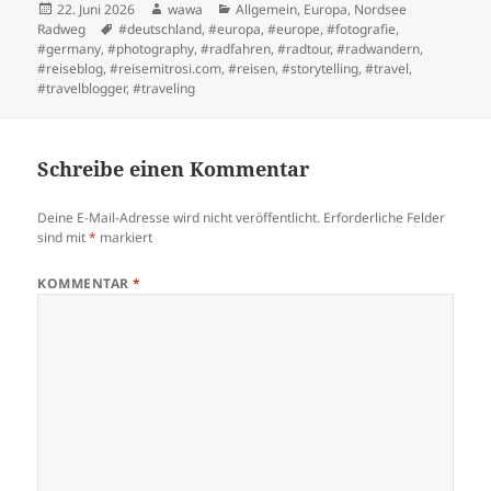
Posted
Author
Categories
22. Juni 2026
wawa
Allgemein
,
Europa
,
Nordsee
on
Tags
Radweg
#deutschland
,
#europa
,
#europe
,
#fotografie
,
#germany
,
#photography
,
#radfahren
,
#radtour
,
#radwandern
,
#reiseblog
,
#reisemitrosi.com
,
#reisen
,
#storytelling
,
#travel
,
#travelblogger
,
#traveling
Schreibe einen Kommentar
Deine E-Mail-Adresse wird nicht veröffentlicht.
Erforderliche Felder
sind mit
*
markiert
KOMMENTAR
*