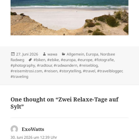
Posted
Author
Categories
27. Juni 2026
wawa
Allgemein
,
Europa
,
Nordsee
on
Tags
Radweg
#biken
,
#ebike
,
#europa
,
#europe
,
#fotografie
,
#photography
,
#radtour
,
#radwandern
,
#reiseblog
,
#reisemitrosi.com
,
#reisen
,
#storytelling
,
#travel
,
#travelblogger
,
#traveling
One thought on “Zwei Relaxe-Tage auf
Sylt”
ExoWatts
sagt:
30. Juni 2026 um 12:39 Uhr