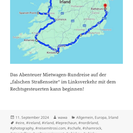
Das Abenteuer Mietwagen-Rundreise auf der
„falschen Straßenseite“ im Linksverkehr mit dem
Rechtsgesteuerten kann beginnen!
Posted
Author
Categories
11. September 2024
wawa
Allgemein
,
Europa
,
Irland
on
Tags
#eire
,
#ireland
,
#irland
,
#leprechaun
,
#nordirland
,
#photography
,
#reisemitrosi.com
,
#schafe
,
#shamrock
,