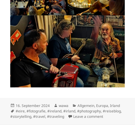
Posted
Author
Categories
16. September 2024
wawa
Allgemein
,
Europa
,
Irland
on
Tags
#eire
,
#fotografie
,
#ireland
,
#irland
,
#photography
,
#reiseblog
,
on County Donegal: 
#storytelling
,
#travel
,
#traveling
Leave a comment