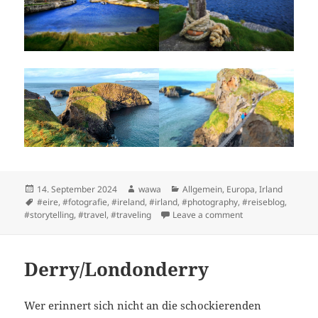
Posted
Author
Categories
14. September 2024
wawa
Allgemein
,
Europa
,
Irland
on
Tags
#eire
,
#fotografie
,
#ireland
,
#irland
,
#photography
,
#reiseblog
,
on Volles Program
#storytelling
,
#travel
,
#traveling
Leave a comment
Derry/Londonderry
Wer erinnert sich nicht an die schockierenden