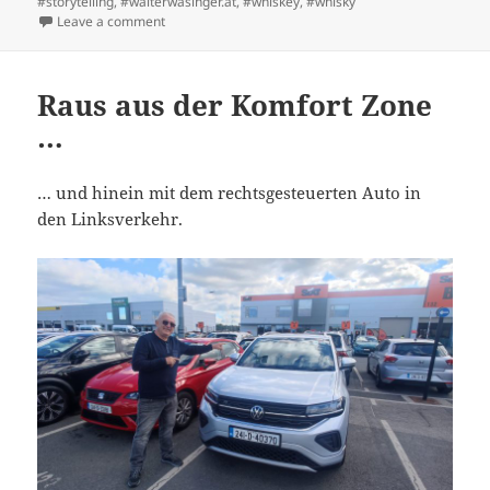
#storytelling
,
#walterwasinger.at
,
#whiskey
,
#whisky
on Einmal Rundherum
Leave a comment
Raus aus der Komfort Zone
…
… und hinein mit dem rechtsgesteuerten Auto in
den Linksverkehr.