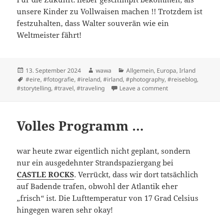
unsere Kinder zu Vollwaisen machen !! Trotzdem ist
festzuhalten, dass Walter souverän wie ein
Weltmeister fährt!
Posted
Author
Categories
13. September 2024
wawa
Allgemein
,
Europa
,
Irland
on
Tags
#eire
,
#fotografie
,
#ireland
,
#irland
,
#photography
,
#reiseblog
,
on Cheerio, meine 
#storytelling
,
#travel
,
#traveling
Leave a comment
Volles Programm …
war heute zwar eigentlich nicht geplant, sondern
nur ein ausgedehnter Strandspaziergang bei
CASTLE ROCKS
. Verrückt, dass wir dort tatsächlich
auf Badende trafen, obwohl der Atlantik eher
„frisch“ ist. Die Lufttemperatur von 17 Grad Celsius
hingegen waren sehr okay!