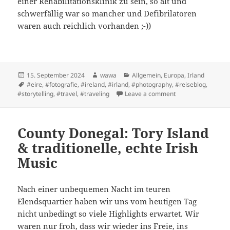
einer Rehabilitationsklinik zu sein, so alt und
schwerfällig war so mancher und Defibrilatoren
waren auch reichlich vorhanden ;-))
Posted
Author
Categories
15. September 2024
wawa
Allgemein
,
Europa
,
Irland
on
Tags
#eire
,
#fotografie
,
#ireland
,
#irland
,
#photography
,
#reiseblog
,
on Derry/Londonde
#storytelling
,
#travel
,
#traveling
Leave a comment
County Donegal: Tory Island
& traditionelle, echte Irish
Music
Nach einer unbequemen Nacht im teuren
Elendsquartier haben wir uns vom heutigen Tag
nicht unbedingt so viele Highlights erwartet. Wir
waren nur froh, dass wir wieder ins Freie, ins