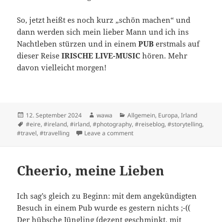
So, jetzt heißt es noch kurz „schön machen“ und
dann werden sich mein lieber Mann und ich ins
Nachtleben stürzen und in einem
PUB
erstmals auf
dieser Reise
IRISCHE LIVE-MUSIC
hören. Mehr
davon vielleicht morgen!
Posted
Author
Categories
12. September 2024
wawa
Allgemein
,
Europa
,
Irland
on
Tags
#eire
,
#ireland
,
#irland
,
#photography
,
#reiseblog
,
#storytelling
,
on Raus aus der Komfort Zone 
#travel
,
#travelling
Leave a comment
Cheerio, meine Lieben
Ich sag’s gleich zu Beginn: mit dem angekündigten
Besuch in einem Pub wurde es gestern nichts ;-((
Der hübsche Jüngling (dezent geschminkt, mit