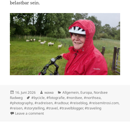
belastbar sein.
Posted
Author
Categories
16. Juni 2026
wawa
Allgemein
,
Europa
,
Nordsee
on
Tags
Radweg
#bycicle
,
#fotografie
,
#nordsee
,
#northsea
,
#photography
,
#radreisen
,
#radtour
,
#reiseblog
,
#reisemitrosi.com
,
#reisen
,
#storytelling
,
#travel
,
#travelblogger
,
#traveling
on Der Härtetest: Etappe 1 von Hamburg nach Elmsh
Leave a comment