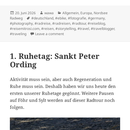
Posted
Author
Categories
20. Juni 2026
wawa
Allgemein
,
Europa
,
Nordsee
on
Tags
Radweg
#deutschland
,
#ebike
,
#fotografie
,
#germany
,
#photography
,
#radreise
,
#radreisen
,
#radtour
,
#reiseblog
,
#reisemitrosi.com
,
#reisen
,
#storytelling
,
#travel
,
#travelblogger
,
on Etappe 5: Büsum -> Sankt Peter Ordin
#traveling
Leave a comment
1. Ruhetag: Sankt Peter
Ording
Aktivität muss sein, aber auch Regeneration und
Ruhe muss sein. Deshalb haben wir uns heute den
ersten unserer Ruhetage gegönnt. Weitere Pausen
auf Föhr und Sylt werden auf dieser Radtour noch
folgen.