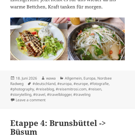
warme Bettchen, Kraft tanken für morgen.
Posted
Author
Categories
18. Juni 2026
wawa
Allgemein
,
Europa
,
Nordsee
on
Tags
Radweg
#deutschland
,
#europa
,
#europe
,
#fotografie
,
#photography
,
#reiseblog
,
#reisemitrosi.com
,
#reisen
,
#storytelling
,
#travel
,
#travelblogger
,
#traveling
on Etappe 3: Glückstadt nach Brunsbüttel
Leave a comment
Etappe 4: Brunsbüttel ->
Büsum