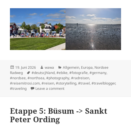
Posted
Author
Categories
19. Juni 2026
wawa
Allgemein
,
Europa
,
Nordsee
on
Tags
Radweg
#deutscjhland
,
#ebike
,
#fotografie
,
#germany
,
#nordsee
,
#northsea
,
#photography
,
#radreisen
,
#reisemitrosi.com
,
#reisen
,
#storytelling
,
#travel
,
#travelblogger
,
on Etappe 4: Brunsbüttel -> Büsum
#traveling
Leave a comment
Etappe 5: Büsum -> Sankt
Peter Ording