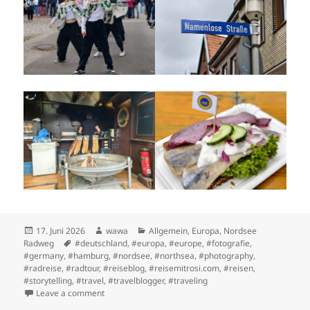
Posted
Author
Categories
17. Juni 2026
wawa
Allgemein
,
Europa
,
Nordsee
on
Tags
Radweg
#deutschland
,
#europa
,
#europe
,
#fotografie
,
#germany
,
#hamburg
,
#nordsee
,
#northsea
,
#photography
,
#radreise
,
#radtour
,
#reiseblog
,
#reisemitrosi.com
,
#reisen
,
#storytelling
,
#travel
,
#travelblogger
,
#traveling
on Etappe 2: Elmshorn nach Glückstadt
Leave a comment