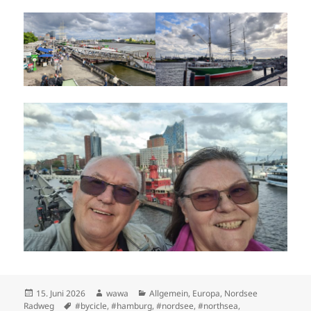
Posted
Author
Categories
15. Juni 2026
wawa
Allgemein
,
Europa
,
Nordsee
on
Tags
Radweg
#bycicle
,
#hamburg
,
#nordsee
,
#northsea
,