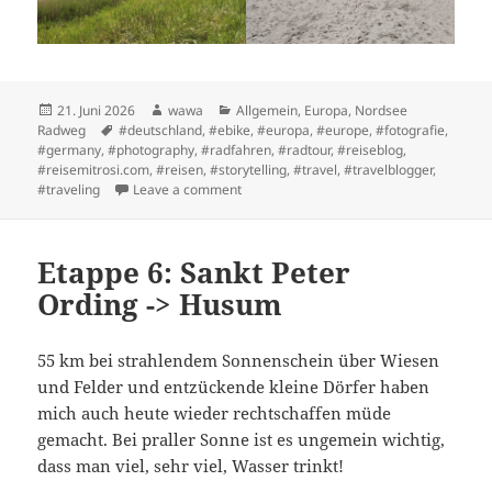
Posted
Author
Categories
21. Juni 2026
wawa
Allgemein
,
Europa
,
Nordsee
on
Tags
Radweg
#deutschland
,
#ebike
,
#europa
,
#europe
,
#fotografie
,
#germany
,
#photography
,
#radfahren
,
#radtour
,
#reiseblog
,
#reisemitrosi.com
,
#reisen
,
#storytelling
,
#travel
,
#travelblogger
,
on 1. Ruhetag: Sankt Peter Ording
#traveling
Leave a comment
Etappe 6: Sankt Peter
Ording -> Husum
55 km bei strahlendem Sonnenschein über Wiesen
und Felder und entzückende kleine Dörfer haben
mich auch heute wieder rechtschaffen müde
gemacht. Bei praller Sonne ist es ungemein wichtig,
dass man viel, sehr viel, Wasser trinkt!