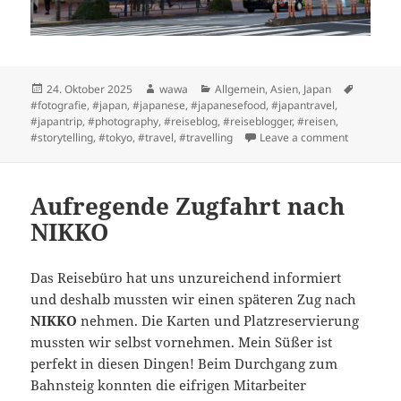
Posted
Author
Categories
Tags
24. Oktober 2025
wawa
Allgemein
,
Asien
,
Japan
on
#fotografie
,
#japan
,
#japanese
,
#japanesefood
,
#japantravel
,
#japantrip
,
#photography
,
#reiseblog
,
#reiseblogger
,
#reisen
,
on Tokyo i
#storytelling
,
#tokyo
,
#travel
,
#travelling
Leave a comment
Aufregende Zugfahrt nach
NIKKO
Das Reisebüro hat uns unzureichend informiert
und deshalb mussten wir einen späteren Zug nach
NIKKO
nehmen. Die Karten und Platzreservierung
mussten wir selbst vornehmen. Mein Süßer ist
perfekt in diesen Dingen! Beim Durchgang zum
Bahnsteig konnten die eifrigen Mitarbeiter