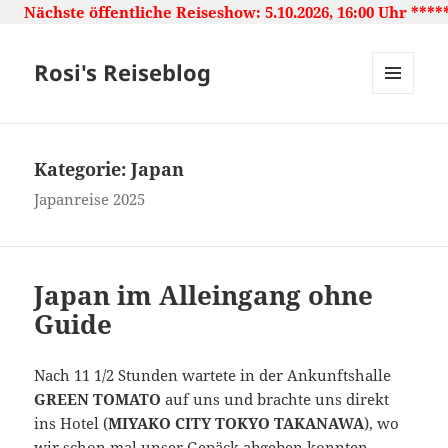
iche Reiseshow: 5.10.2026, 16:00 Uhr ***** Japan: Land de
Rosi's Reiseblog
MENU
AND
WIDGETS
Kategorie:
Japan
Japanreise 2025
Japan im Alleingang ohne
Guide
Nach 11 1/2 Stunden wartete in der Ankunftshalle
GREEN TOMATO
auf uns und brachte uns direkt
ins Hotel (
MIYAKO CITY TOKYO TAKANAWA
), wo
wir schon mal unser Gepäck abgeben konnten.