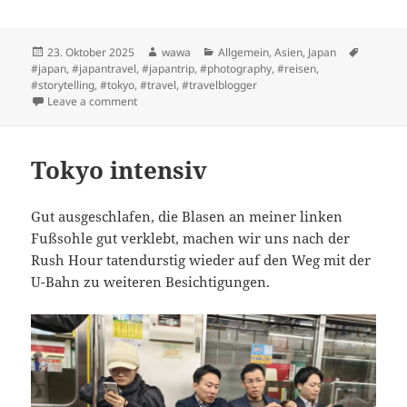
Posted
Author
Categories
Tags
23. Oktober 2025
wawa
Allgemein
,
Asien
,
Japan
on
#japan
,
#japantravel
,
#japantrip
,
#photography
,
#reisen
,
#storytelling
,
#tokyo
,
#travel
,
#travelblogger
on Japan im Alleingang ohne Guide
Leave a comment
Tokyo intensiv
Gut ausgeschlafen, die Blasen an meiner linken
Fußsohle gut verklebt, machen wir uns nach der
Rush Hour tatendurstig wieder auf den Weg mit der
U-Bahn zu weiteren Besichtigungen.