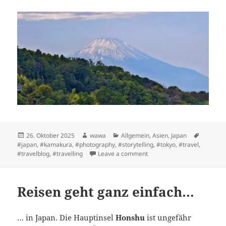
Posted
Author
Categories
Tags
26. Oktober 2025
wawa
Allgemein
,
Asien
,
Japan
on
#japan
,
#kamakura
,
#photography
,
#storytelling
,
#tokyo
,
#travel
,
on Kamakura & der Fuji
#travelblog
,
#travelling
Leave a comment
Reisen geht ganz einfach…
… in Japan. Die Hauptinsel
Honshu
ist ungefähr