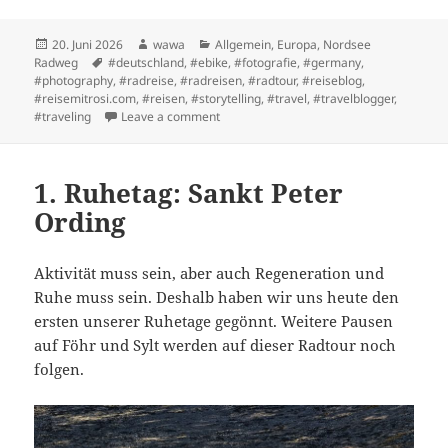
Posted
Author
Categories
20. Juni 2026
wawa
Allgemein
,
Europa
,
Nordsee
on
Tags
Radweg
#deutschland
,
#ebike
,
#fotografie
,
#germany
,
#photography
,
#radreise
,
#radreisen
,
#radtour
,
#reiseblog
,
#reisemitrosi.com
,
#reisen
,
#storytelling
,
#travel
,
#travelblogger
,
on Etappe 5: Büsum -> Sankt Peter Ordin
#traveling
Leave a comment
1. Ruhetag: Sankt Peter
Ording
Aktivität muss sein, aber auch Regeneration und
Ruhe muss sein. Deshalb haben wir uns heute den
ersten unserer Ruhetage gegönnt. Weitere Pausen
auf Föhr und Sylt werden auf dieser Radtour noch
folgen.