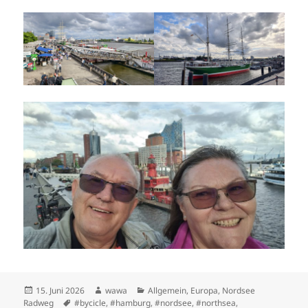
Posted
Author
Categories
15. Juni 2026
wawa
Allgemein
,
Europa
,
Nordsee
on
Tags
Radweg
#bycicle
,
#hamburg
,
#nordsee
,
#northsea
,