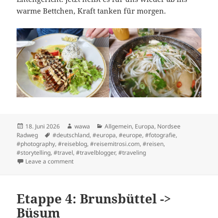
warme Bettchen, Kraft tanken für morgen.
Posted
Author
Categories
18. Juni 2026
wawa
Allgemein
,
Europa
,
Nordsee
on
Tags
Radweg
#deutschland
,
#europa
,
#europe
,
#fotografie
,
#photography
,
#reiseblog
,
#reisemitrosi.com
,
#reisen
,
#storytelling
,
#travel
,
#travelblogger
,
#traveling
on Etappe 3: Glückstadt nach Brunsbüttel
Leave a comment
Etappe 4: Brunsbüttel ->
Büsum