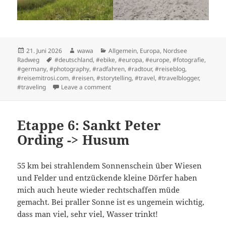
Posted
Author
Categories
21. Juni 2026
wawa
Allgemein
,
Europa
,
Nordsee
on
Tags
Radweg
#deutschland
,
#ebike
,
#europa
,
#europe
,
#fotografie
,
#germany
,
#photography
,
#radfahren
,
#radtour
,
#reiseblog
,
#reisemitrosi.com
,
#reisen
,
#storytelling
,
#travel
,
#travelblogger
,
on 1. Ruhetag: Sankt Peter Ording
#traveling
Leave a comment
Etappe 6: Sankt Peter
Ording -> Husum
55 km bei strahlendem Sonnenschein über Wiesen
und Felder und entzückende kleine Dörfer haben
mich auch heute wieder rechtschaffen müde
gemacht. Bei praller Sonne ist es ungemein wichtig,
dass man viel, sehr viel, Wasser trinkt!