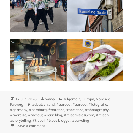
Posted
Author
Categories
17. Juni 2026
wawa
Allgemein
,
Europa
,
Nordsee
on
Tags
Radweg
#deutschland
,
#europa
,
#europe
,
#fotografie
,
#germany
,
#hamburg
,
#nordsee
,
#northsea
,
#photography
,
#radreise
,
#radtour
,
#reiseblog
,
#reisemitrosi.com
,
#reisen
,
#storytelling
,
#travel
,
#travelblogger
,
#traveling
on Etappe 2: Elmshorn nach Glückstadt
Leave a comment