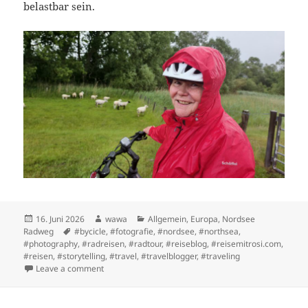
belastbar sein.
Posted
Author
Categories
16. Juni 2026
wawa
Allgemein
,
Europa
,
Nordsee
on
Tags
Radweg
#bycicle
,
#fotografie
,
#nordsee
,
#northsea
,
#photography
,
#radreisen
,
#radtour
,
#reiseblog
,
#reisemitrosi.com
,
#reisen
,
#storytelling
,
#travel
,
#travelblogger
,
#traveling
on Der Härtetest: Etappe 1 von Hamburg nach Elmsh
Leave a comment