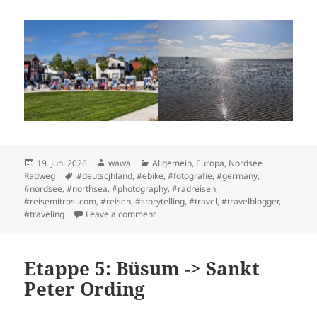
Posted
Author
Categories
19. Juni 2026
wawa
Allgemein
,
Europa
,
Nordsee
on
Tags
Radweg
#deutscjhland
,
#ebike
,
#fotografie
,
#germany
,
#nordsee
,
#northsea
,
#photography
,
#radreisen
,
#reisemitrosi.com
,
#reisen
,
#storytelling
,
#travel
,
#travelblogger
,
on Etappe 4: Brunsbüttel -> Büsum
#traveling
Leave a comment
Etappe 5: Büsum -> Sankt
Peter Ording