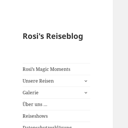
Rosi's Reiseblog
Rosi’s Magic Moments
expand
Unsere Reisen
child
expand
menu
Galerie
child
menu
Über uns …
Reiseshows
Datenschutzerklärung