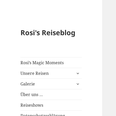
Rosi's Reiseblog
Rosi’s Magic Moments
expand
Unsere Reisen
child
expand
menu
Galerie
child
menu
Über uns …
Reiseshows
Datenschutzerklärung