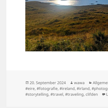
Posted
Author
Categor
20. September 2024
wawa
Allgeme
on
#eire
,
#fotografie
,
#ireland
,
#irland
,
#photog
#storytelling
,
#travel
,
#traveling
,
clifden