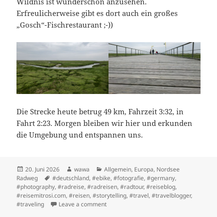
Wildnis ist wunderschön anzusehen.
Erfreulicherweise gibt es dort auch ein großes
„Gosch“-Fischrestaurant ;-))
Die Strecke heute betrug 49 km, Fahrzeit 3:32, in
Fahrt 2:23. Morgen bleiben wir hier und erkunden
die Umgebung und entspannen uns.
Posted
Author
Categories
20. Juni 2026
wawa
Allgemein
,
Europa
,
Nordsee
on
Tags
Radweg
#deutschland
,
#ebike
,
#fotografie
,
#germany
,
#photography
,
#radreise
,
#radreisen
,
#radtour
,
#reiseblog
,
#reisemitrosi.com
,
#reisen
,
#storytelling
,
#travel
,
#travelblogger
,
on Etappe 5: Büsum -> Sankt Peter Ordin
#traveling
Leave a comment