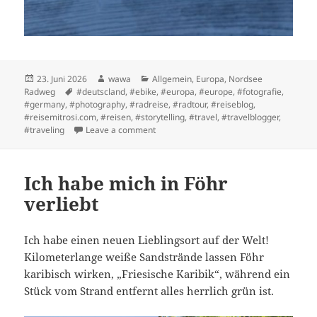
Posted
Author
Categories
23. Juni 2026
wawa
Allgemein
,
Europa
,
Nordsee
on
Tags
Radweg
#deutscland
,
#ebike
,
#europa
,
#europe
,
#fotografie
,
#germany
,
#photography
,
#radreise
,
#radtour
,
#reiseblog
,
#reisemitrosi.com
,
#reisen
,
#storytelling
,
#travel
,
#travelblogger
,
on Etappe 7: Husum -> Nordstrand
#traveling
Leave a comment
Ich habe mich in Föhr
verliebt
Ich habe einen neuen Lieblingsort auf der Welt!
Kilometerlange weiße Sandstrände lassen Föhr
karibisch wirken, „Friesische Karibik“, während ein
Stück vom Strand entfernt alles herrlich grün ist.