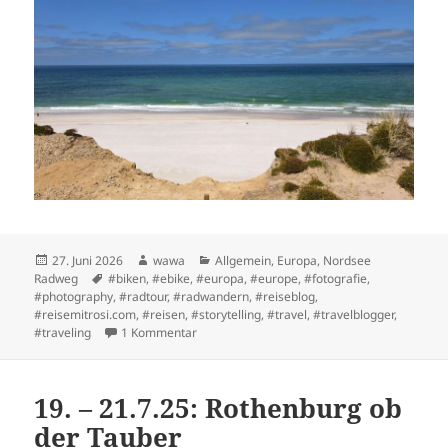
Posted
Author
Categories
27. Juni 2026
wawa
Allgemein
,
Europa
,
Nordsee
on
Tags
Radweg
#biken
,
#ebike
,
#europa
,
#europe
,
#fotografie
,
#photography
,
#radtour
,
#radwandern
,
#reiseblog
,
#reisemitrosi.com
,
#reisen
,
#storytelling
,
#travel
,
#travelblogger
,
zu Zwei Relaxe-Tage auf Sylt
#traveling
1 Kommentar
19. – 21.7.25: Rothenburg ob
der Tauber