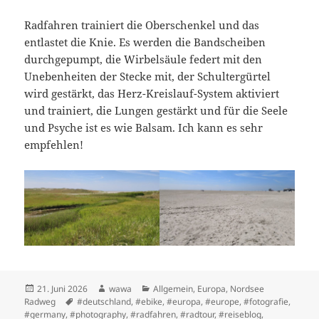
Radfahren trainiert die Oberschenkel und das
entlastet die Knie. Es werden die Bandscheiben
durchgepumpt, die Wirbelsäule federt mit den
Unebenheiten der Stecke mit, der Schultergürtel
wird gestärkt, das Herz-Kreislauf-System aktiviert
und trainiert, die Lungen gestärkt und für die Seele
und Psyche ist es wie Balsam. Ich kann es sehr
empfehlen!
Posted
Author
Categories
21. Juni 2026
wawa
Allgemein
,
Europa
,
Nordsee
on
Tags
Radweg
#deutschland
,
#ebike
,
#europa
,
#europe
,
#fotografie
,
#germany
,
#photography
,
#radfahren
,
#radtour
,
#reiseblog
,