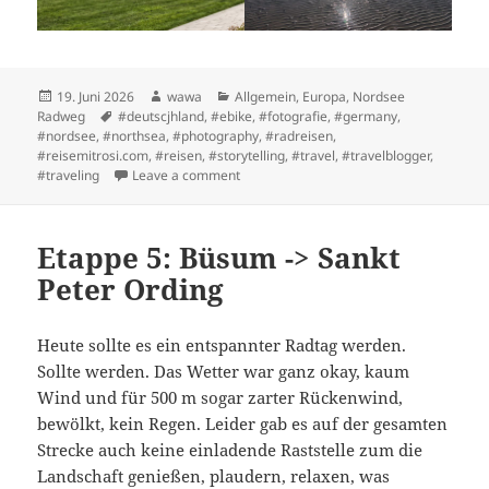
Posted
Author
Categories
19. Juni 2026
wawa
Allgemein
,
Europa
,
Nordsee
on
Tags
Radweg
#deutscjhland
,
#ebike
,
#fotografie
,
#germany
,
#nordsee
,
#northsea
,
#photography
,
#radreisen
,
#reisemitrosi.com
,
#reisen
,
#storytelling
,
#travel
,
#travelblogger
,
on Etappe 4: Brunsbüttel -> Büsum
#traveling
Leave a comment
Etappe 5: Büsum -> Sankt
Peter Ording
Heute sollte es ein entspannter Radtag werden.
Sollte werden. Das Wetter war ganz okay, kaum
Wind und für 500 m sogar zarter Rückenwind,
bewölkt, kein Regen. Leider gab es auf der gesamten
Strecke auch keine einladende Raststelle zum die
Landschaft genießen, plaudern, relaxen, was