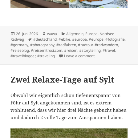
Posted
Author
Categories
26. Juni 2026
wawa
Allgemein
,
Europa
,
Nordsee
on
Tags
Radweg
#deutschland
,
#ebike
,
#europa
,
#europe
,
#fotografie
,
#germany
,
#photography
,
#radfahren
,
#radtour
,
#radwandern
,
#reiseblog
,
#reisemitrosi.com
,
#reisen
,
#storytelling
,
#travel
,
on Etappe 9: Endpunkt Syl
#travelblogger
,
#traveling
Leave a comment
Zwei Relaxe-Tage auf Sylt
Obwohl wir eigentlich schon tiefenentspannt von
Föhr auf Sylt angekommen sind, ist es extrem
wohltuend, dass wir hier drei Nächte gebucht haben
und dadurch 2 volle Tage zum Ausspannen haben.