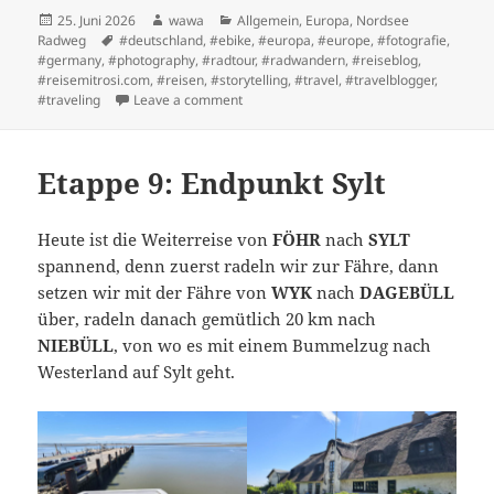
Posted
Author
Categories
25. Juni 2026
wawa
Allgemein
,
Europa
,
Nordsee
on
Tags
Radweg
#deutschland
,
#ebike
,
#europa
,
#europe
,
#fotografie
,
#germany
,
#photography
,
#radtour
,
#radwandern
,
#reiseblog
,
#reisemitrosi.com
,
#reisen
,
#storytelling
,
#travel
,
#travelblogger
,
on Ich habe mich in Föhr verliebt
#traveling
Leave a comment
Etappe 9: Endpunkt Sylt
Heute ist die Weiterreise von
FÖHR
nach
SYLT
spannend, denn zuerst radeln wir zur Fähre, dann
setzen wir mit der Fähre von
WYK
nach
DAGEBÜLL
über, radeln danach gemütlich 20 km nach
NIEBÜLL
, von wo es mit einem Bummelzug nach
Westerland auf Sylt geht.