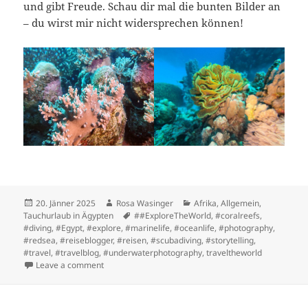
und gibt Freude. Schau dir mal die bunten Bilder an
– du wirst mir nicht widersprechen können!
Posted
Author
Categories
20. Jänner 2025
Rosa Wasinger
Afrika
,
Allgemein
,
on
Tags
Tauchurlaub in Ägypten
##ExploreTheWorld
,
#coralreefs
,
#diving
,
#Egypt
,
#explore
,
#marinelife
,
#oceanlife
,
#photography
,
#redsea
,
#reiseblogger
,
#reisen
,
#scubadiving
,
#storytelling
,
#travel
,
#travelblog
,
#underwaterphotography
,
traveltheworld
on Eine für uns untypische Reise
Leave a comment