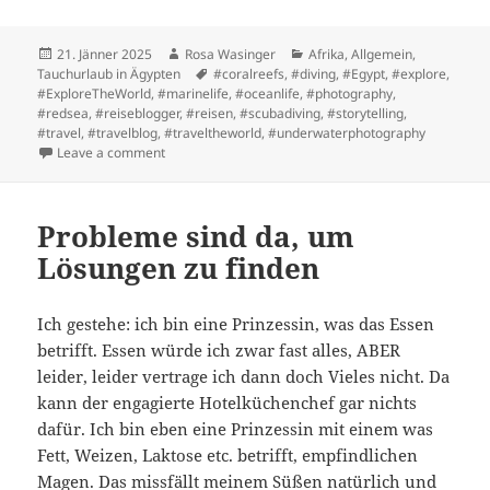
Posted
Author
Categories
21. Jänner 2025
Rosa Wasinger
Afrika
,
Allgemein
,
on
Tags
Tauchurlaub in Ägypten
#coralreefs
,
#diving
,
#Egypt
,
#explore
,
#ExploreTheWorld
,
#marinelife
,
#oceanlife
,
#photography
,
#redsea
,
#reiseblogger
,
#reisen
,
#scubadiving
,
#storytelling
,
#travel
,
#travelblog
,
#traveltheworld
,
#underwaterphotography
on Immer wieder etwas Neues lernen !
Leave a comment
Probleme sind da, um
Lösungen zu finden
Ich gestehe: ich bin eine Prinzessin, was das Essen
betrifft. Essen würde ich zwar fast alles, ABER
leider, leider vertrage ich dann doch Vieles nicht. Da
kann der engagierte Hotelküchenchef gar nichts
dafür. Ich bin eben eine Prinzessin mit einem was
Fett, Weizen, Laktose etc. betrifft, empfindlichen
Magen. Das missfällt meinem Süßen natürlich und