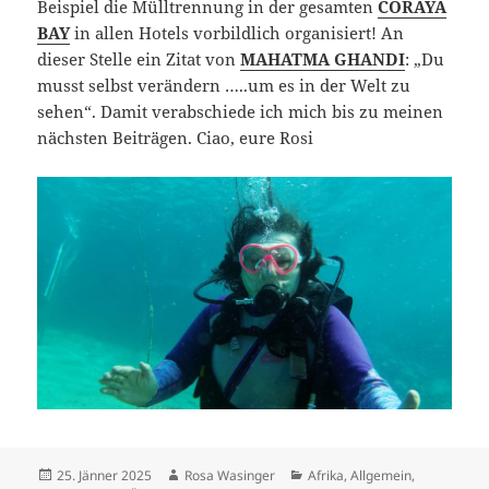
Beispiel die Mülltrennung in der gesamten
CORAYA
BAY
in allen Hotels vorbildlich organisiert! An
dieser Stelle ein Zitat von
MAHATMA GHANDI
: „Du
musst selbst verändern …..um es in der Welt zu
sehen“. Damit verabschiede ich mich bis zu meinen
nächsten Beiträgen. Ciao, eure Rosi
Posted
Author
Categories
25. Jänner 2025
Rosa Wasinger
Afrika
,
Allgemein
,