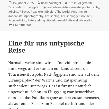
Posted
Author
Categories
19. Jänner 2025
Rosa Wasinger
Afrika
,
Allgemein
,
on
Tags
Tauchurlaub in Ägypten
##redsea
,
##underwaterphotography
,
#diving
,
#Egypt
,
#explore
,
#ExploreTheWorld
,
#marinelife
,
#oceanlife
,
#photography
,
#reiseblog
,
#reiseblogger
,
#reisen
,
#scubadiving
,
#storytelling
,
#taveltheworld
,
#travel
,
#traveling
zu Tausche Staubsauger gegen Flossen
1 Kommentar
Eine für uns untypische
Reise
Normalerweise sind wir als Individualreisende
unterwegs und erkunden ein Land abseits der
Touristen-Hotspots. Nach Ägypten sind wir auf dem
„Trampelpfad“ der Wärme und Entspannung
suchenden unterwegs. Das ist für uns natürlich
ungewohnt! Schon im Fluggzeug war bemerkbar,
dass sich das Publikum ganz anders zusammensetzt,
als auf einer Reise zum Beispiel nach Irland oder