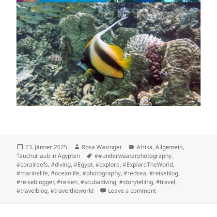
Posted
Author
Categories
23. Jänner 2025
Rosa Wasinger
Afrika
,
Allgemein
,
on
Tags
Tauchurlaub in Ägypten
##underwaaterphotography
,
#coralreefs
,
#diving
,
#Egypt
,
#explore
,
#ExploreTheWorld
,
#marinelife
,
#oceanlife
,
#photography
,
#redsea
,
#reiseblog
,
#reiseblogger
,
#reisen
,
#scubadiving
,
#storytelling
,
#travel
,
on Probleme sind da, 
#travelblog
,
#traveltheworld
Leave a comment