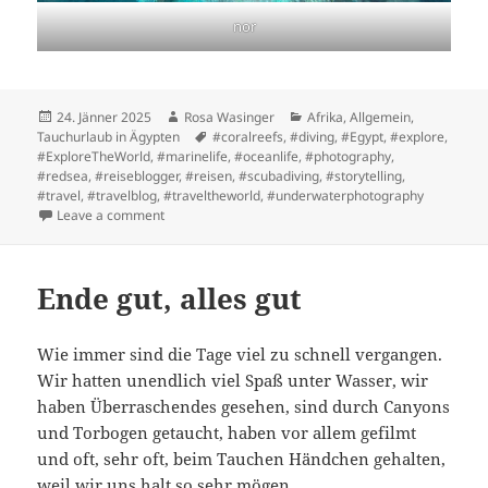
nor
Posted
Author
Categories
24. Jänner 2025
Rosa Wasinger
Afrika
,
Allgemein
,
on
Tags
Tauchurlaub in Ägypten
#coralreefs
,
#diving
,
#Egypt
,
#explore
,
#ExploreTheWorld
,
#marinelife
,
#oceanlife
,
#photography
,
#redsea
,
#reiseblogger
,
#reisen
,
#scubadiving
,
#storytelling
,
#travel
,
#travelblog
,
#traveltheworld
,
#underwaterphotography
on Jeder Tauchgang ist ein Erlebnis
Leave a comment
Ende gut, alles gut
Wie immer sind die Tage viel zu schnell vergangen.
Wir hatten unendlich viel Spaß unter Wasser, wir
haben Überraschendes gesehen, sind durch Canyons
und Torbogen getaucht, haben vor allem gefilmt
und oft, sehr oft, beim Tauchen Händchen gehalten,
weil wir uns halt so sehr mögen.