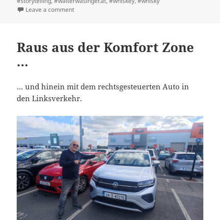
#storytelling
,
#walterwasinger.at
,
#whiskey
,
#whisky
on Einmal Rundherum
Leave a comment
Raus aus der Komfort Zone
…
… und hinein mit dem rechtsgesteuerten Auto in
den Linksverkehr.