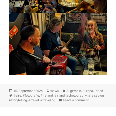
Posted
Author
Categories
16. September 2024
wawa
Allgemein
,
Europa
,
Irland
on
Tags
#eire
,
#fotografie
,
#ireland
,
#irland
,
#photography
,
#reiseblog
,
on County Donegal: 
#storytelling
,
#travel
,
#traveling
Leave a comment