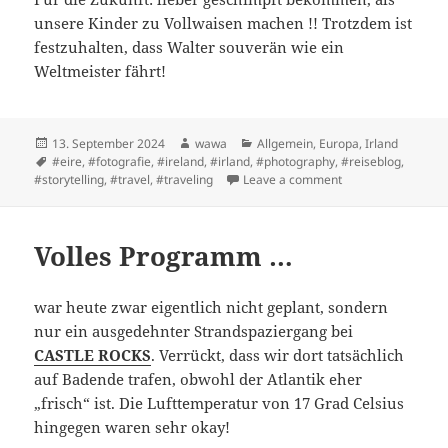
unsere Kinder zu Vollwaisen machen !! Trotzdem ist
festzuhalten, dass Walter souverän wie ein
Weltmeister fährt!
Posted
Author
Categories
13. September 2024
wawa
Allgemein
,
Europa
,
Irland
on
Tags
#eire
,
#fotografie
,
#ireland
,
#irland
,
#photography
,
#reiseblog
,
on Cheerio, meine 
#storytelling
,
#travel
,
#traveling
Leave a comment
Volles Programm …
war heute zwar eigentlich nicht geplant, sondern
nur ein ausgedehnter Strandspaziergang bei
CASTLE ROCKS
. Verrückt, dass wir dort tatsächlich
auf Badende trafen, obwohl der Atlantik eher
„frisch“ ist. Die Lufttemperatur von 17 Grad Celsius
hingegen waren sehr okay!