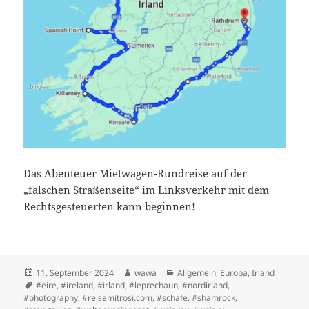
Das Abenteuer Mietwagen-Rundreise auf der
„falschen Straßenseite“ im Linksverkehr mit dem
Rechtsgesteuerten kann beginnen!
Posted
Author
Categories
11. September 2024
wawa
Allgemein
,
Europa
,
Irland
on
Tags
#eire
,
#ireland
,
#irland
,
#leprechaun
,
#nordirland
,
#photography
,
#reisemitrosi.com
,
#schafe
,
#shamrock
,