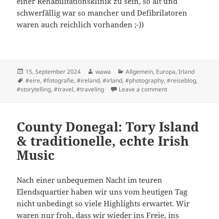
einer Rehabilitationsklinik zu sein, so alt und
schwerfällig war so mancher und Defibrilatoren
waren auch reichlich vorhanden ;-))
Posted
Author
Categories
15. September 2024
wawa
Allgemein
,
Europa
,
Irland
on
Tags
#eire
,
#fotografie
,
#ireland
,
#irland
,
#photography
,
#reiseblog
,
on Derry/Londonde
#storytelling
,
#travel
,
#traveling
Leave a comment
County Donegal: Tory Island
& traditionelle, echte Irish
Music
Nach einer unbequemen Nacht im teuren
Elendsquartier haben wir uns vom heutigen Tag
nicht unbedingt so viele Highlights erwartet. Wir
waren nur froh, dass wir wieder ins Freie, ins