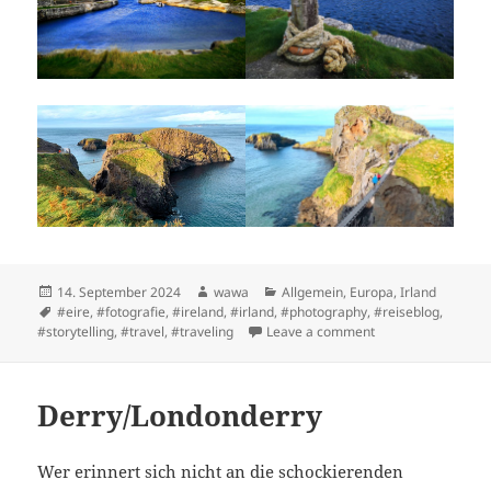
Posted
Author
Categories
14. September 2024
wawa
Allgemein
,
Europa
,
Irland
on
Tags
#eire
,
#fotografie
,
#ireland
,
#irland
,
#photography
,
#reiseblog
,
on Volles Program
#storytelling
,
#travel
,
#traveling
Leave a comment
Derry/Londonderry
Wer erinnert sich nicht an die schockierenden