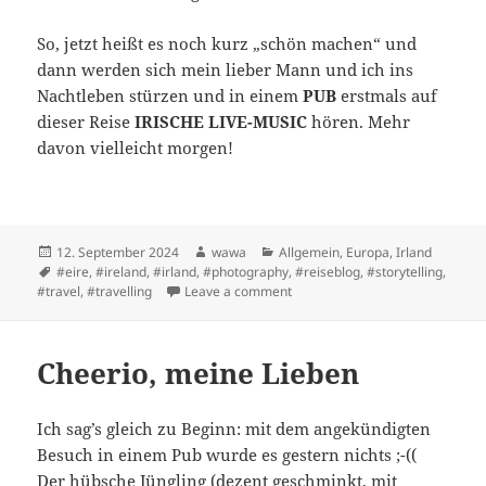
So, jetzt heißt es noch kurz „schön machen“ und
dann werden sich mein lieber Mann und ich ins
Nachtleben stürzen und in einem
PUB
erstmals auf
dieser Reise
IRISCHE LIVE-MUSIC
hören. Mehr
davon vielleicht morgen!
Posted
Author
Categories
12. September 2024
wawa
Allgemein
,
Europa
,
Irland
on
Tags
#eire
,
#ireland
,
#irland
,
#photography
,
#reiseblog
,
#storytelling
,
on Raus aus der Komfort Zone 
#travel
,
#travelling
Leave a comment
Cheerio, meine Lieben
Ich sag’s gleich zu Beginn: mit dem angekündigten
Besuch in einem Pub wurde es gestern nichts ;-((
Der hübsche Jüngling (dezent geschminkt, mit