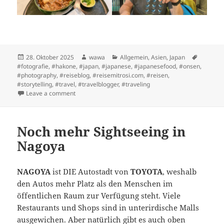
Posted
Author
Categories
Tags
28. Oktober 2025
wawa
Allgemein
,
Asien
,
Japan
on
#fotografie
,
#hakone
,
#japan
,
#japanese
,
#japanesefood
,
#onsen
,
#photography
,
#reiseblog
,
#reisemitrosi.com
,
#reisen
,
#storytelling
,
#travel
,
#travelblogger
,
#traveling
on Hakone Nationalpark
Leave a comment
Noch mehr Sightseeing in
Nagoya
NAGOYA
ist DIE Autostadt von
TOYOTA
, weshalb
den Autos mehr Platz als den Menschen im
öffentlichen Raum zur Verfügung steht. Viele
Restaurants und Shops sind in unterirdische Malls
ausgewichen. Aber natürlich gibt es auch oben