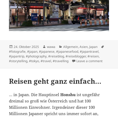
Posted
Author
Categories
Tags
24. Oktober 2025
wawa
Allgemein
,
Asien
,
Japan
on
#fotografie
,
#japan
,
#japanese
,
#japanesefood
,
#japantravel
,
#japantrip
,
#photography
,
#reiseblog
,
#reiseblogger
,
#reisen
,
on Tokyo i
#storytelling
,
#tokyo
,
#travel
,
#travelling
Leave a comment
Reisen geht ganz einfach…
… in Japan. Die Hauptinsel
Honshu
ist ungefähr
dreimal so groß wie Österreich und hat 100
Millionen Einwohner. Irgendeiner dieser 100
Millionen Japaner spricht uns immer sofort an,