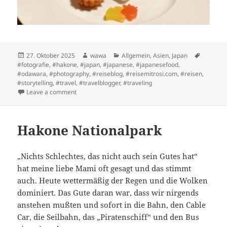
Posted
Author
Categories
Tags
27. Oktober 2025
wawa
Allgemein
,
Asien
,
Japan
on
#fotografie
,
#hakone
,
#japan
,
#japanese
,
#japanesefood
,
#odawara
,
#photography
,
#reiseblog
,
#reisemitrosi.com
,
#reisen
,
#storytelling
,
#travel
,
#travelblogger
,
#traveling
on Reisen geht ganz einfach…
Leave a comment
Hakone Nationalpark
„Nichts Schlechtes, das nicht auch sein Gutes hat“
hat meine liebe Mami oft gesagt und das stimmt
auch. Heute wettermäßig der Regen und die Wolken
dominiert. Das Gute daran war, dass wir nirgends
anstehen mußten und sofort in die Bahn, den Cable
Car, die Seilbahn, das „Piratenschiff“ und den Bus