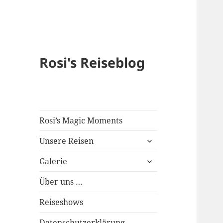
Rosi's Reiseblog
Rosi’s Magic Moments
expand
Unsere Reisen
child
expand
menu
Galerie
child
menu
Über uns …
Reiseshows
Datenschutzerklärung