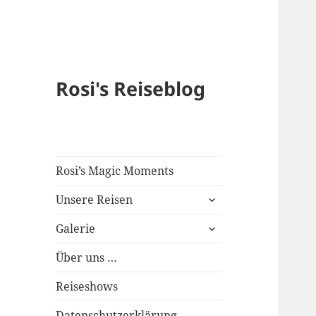
Rosi's Reiseblog
Rosi’s Magic Moments
expand
Unsere Reisen
child
expand
menu
Galerie
child
menu
Über uns …
Reiseshows
Datenschutzerklärung