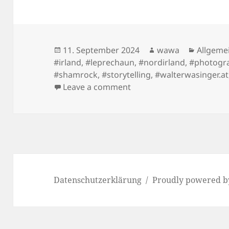
Posted
Author
Categor
11. September 2024
wawa
Allgeme
on
#irland
,
#leprechaun
,
#nordirland
,
#photogr
#shamrock
,
#storytelling
,
#walterwasinger.at
on Einmal Rundherum
Leave a comment
Datenschutzerklärung
Proudly powered b