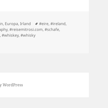
ies
Tags
in
,
Europa
,
Irland
#eire
,
#ireland
,
aphy
,
#reisemitrosi.com
,
#schafe
,
,
#whiskey
,
#whisky
y WordPress