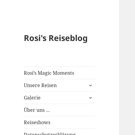
Rosi's Reiseblog
Rosi’s Magic Moments
expand
Unsere Reisen
child
expand
menu
Galerie
child
menu
Über uns …
Reiseshows
Datenschutzerklärung