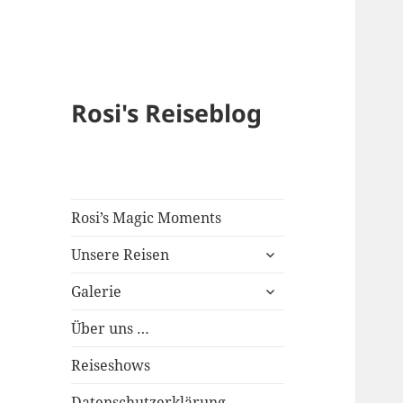
Rosi's Reiseblog
Rosi’s Magic Moments
expand
Unsere Reisen
child
expand
menu
Galerie
child
menu
Über uns …
Reiseshows
Datenschutzerklärung