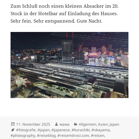
Zum Schluß noch einen kleinen Absacker im 20.
Stock in der Hotelbar auf Einladung des Hauses.
Sehr fein. Sehr entspannend. Gute Nacht.
Posted
Author
Categories
11. November 2025
wawa
Allgemein
,
Asien
,
Japan
on
Tags
#fotografie
,
#japan
,
#japanese
,
#kurashiki
,
#okayama
,
#photography
,
#reiseblog
,
#reisemitrosi.com
,
#reisen
,