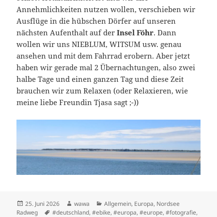
Annehmlichkeiten nutzen wollen, verschieben wir
Ausflüge in die hübschen Dörfer auf unseren
nächsten Aufenthalt auf der
Insel Föhr
. Dann
wollen wir uns NIEBLUM, WITSUM usw. genau
ansehen und mit dem Fahrrad erobern. Aber jetzt
haben wir gerade mal 2 Übernachtungen, also zwei
halbe Tage und einen ganzen Tag und diese Zeit
brauchen wir zum Relaxen (oder Relaxieren, wie
meine liebe Freundin Tjasa sagt ;-))
Posted
Author
Categories
25. Juni 2026
wawa
Allgemein
,
Europa
,
Nordsee
on
Tags
Radweg
#deutschland
,
#ebike
,
#europa
,
#europe
,
#fotografie
,