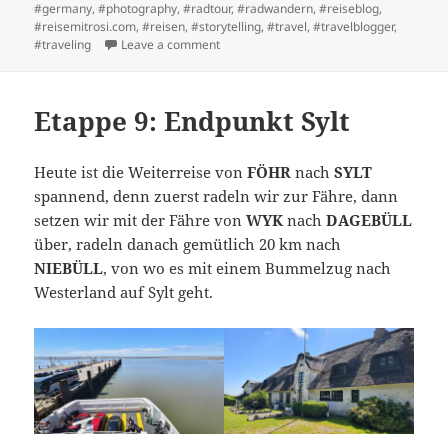
#germany
,
#photography
,
#radtour
,
#radwandern
,
#reiseblog
,
#reisemitrosi.com
,
#reisen
,
#storytelling
,
#travel
,
#travelblogger
,
on Ich habe mich in Föhr verliebt
#traveling
Leave a comment
Etappe 9: Endpunkt Sylt
Heute ist die Weiterreise von
FÖHR
nach
SYLT
spannend, denn zuerst radeln wir zur Fähre, dann
setzen wir mit der Fähre von
WYK
nach
DAGEBÜLL
über, radeln danach gemütlich 20 km nach
NIEBÜLL
, von wo es mit einem Bummelzug nach
Westerland auf Sylt geht.