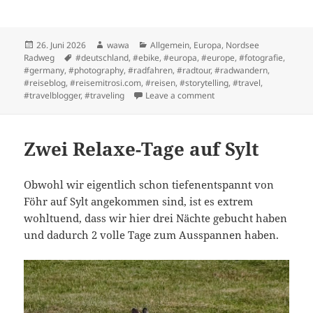
Posted
Author
Categories
26. Juni 2026
wawa
Allgemein
,
Europa
,
Nordsee
on
Tags
Radweg
#deutschland
,
#ebike
,
#europa
,
#europe
,
#fotografie
,
#germany
,
#photography
,
#radfahren
,
#radtour
,
#radwandern
,
#reiseblog
,
#reisemitrosi.com
,
#reisen
,
#storytelling
,
#travel
,
on Etappe 9: Endpunkt Syl
#travelblogger
,
#traveling
Leave a comment
Zwei Relaxe-Tage auf Sylt
Obwohl wir eigentlich schon tiefenentspannt von
Föhr auf Sylt angekommen sind, ist es extrem
wohltuend, dass wir hier drei Nächte gebucht haben
und dadurch 2 volle Tage zum Ausspannen haben.