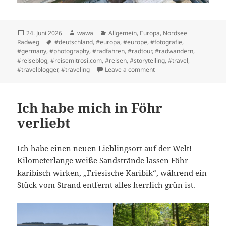
Posted
Author
Categories
24. Juni 2026
wawa
Allgemein
,
Europa
,
Nordsee
on
Tags
Radweg
#deutschland
,
#europa
,
#europe
,
#fotografie
,
#germany
,
#photography
,
#radfahren
,
#radtour
,
#radwandern
,
#reiseblog
,
#reisemitrosi.com
,
#reisen
,
#storytelling
,
#travel
,
on Etappe 8: Nordstrand -
#travelblogger
,
#traveling
Leave a comment
Ich habe mich in Föhr
verliebt
Ich habe einen neuen Lieblingsort auf der Welt!
Kilometerlange weiße Sandstrände lassen Föhr
karibisch wirken, „Friesische Karibik“, während ein
Stück vom Strand entfernt alles herrlich grün ist.