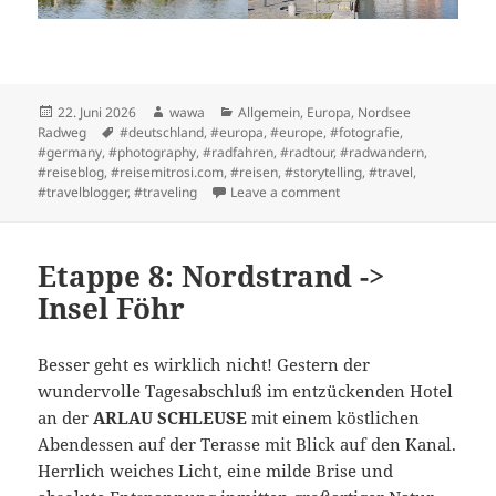
Posted
Author
Categories
22. Juni 2026
wawa
Allgemein
,
Europa
,
Nordsee
on
Tags
Radweg
#deutschland
,
#europa
,
#europe
,
#fotografie
,
#germany
,
#photography
,
#radfahren
,
#radtour
,
#radwandern
,
#reiseblog
,
#reisemitrosi.com
,
#reisen
,
#storytelling
,
#travel
,
on Etappe 6: Sankt Peter
#travelblogger
,
#traveling
Leave a comment
Etappe 8: Nordstrand ->
Insel Föhr
Besser geht es wirklich nicht! Gestern der
wundervolle Tagesabschluß im entzückenden Hotel
an der
ARLAU SCHLEUSE
mit einem köstlichen
Abendessen auf der Terasse mit Blick auf den Kanal.
Herrlich weiches Licht, eine milde Brise und