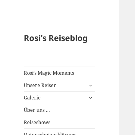
Rosi's Reiseblog
Rosi’s Magic Moments
expand
Unsere Reisen
child
expand
menu
Galerie
child
menu
Über uns …
Reiseshows
Datenschutzerklärung