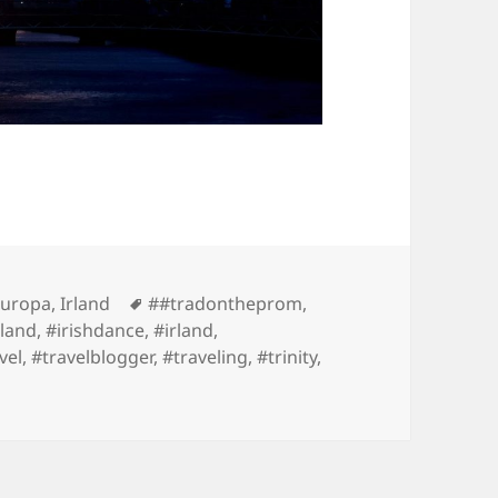
Tags
Europa
,
Irland
##tradontheprom
,
eland
,
#irishdance
,
#irland
,
vel
,
#travelblogger
,
#traveling
,
#trinity
,
eis schließt sich