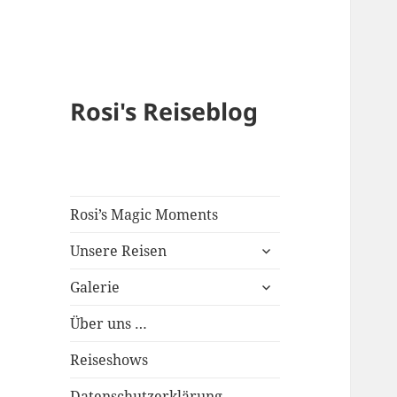
Rosi's Reiseblog
Rosi’s Magic Moments
expand
Unsere Reisen
child
expand
menu
Galerie
child
menu
Über uns …
Reiseshows
Datenschutzerklärung