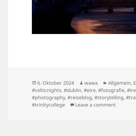
Posted
Author
Categories
6. Oktober 2024
wawa
Allgemein
,
on
#celticnights
,
#dublin
,
#eire
,
#fotografie
,
#ir
#photography
,
#reiseblog
,
#storytelling
,
#tra
on Der Kr
#trinitycollege
Leave a comment