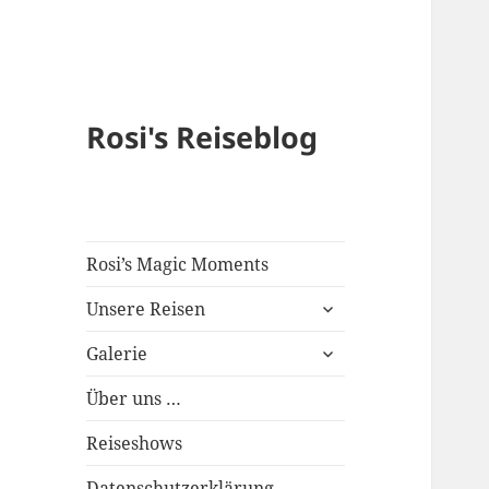
Rosi's Reiseblog
Rosi’s Magic Moments
expand
Unsere Reisen
child
expand
menu
Galerie
child
menu
Über uns …
Reiseshows
Datenschutzerklärung