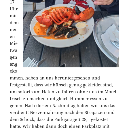
17
Uhr
mit
dem
neu
en
Mie
twa
gen
ang
eko
mmen, haben an uns heruntergesehen und
festgestellt, dass wir hübsch genug gekleidet sind,
um sofort zum Hafen zu fahren ohne uns im Motel
frisch zu machen und gleich Hummer essen zu
gehen. Nach diesem Nachmittag hatten wir uns das
verdient! Nervennahrung nach den Strapazen und
dem Schock, dass die Parkgarage $ 28,– gekostet
hätte. Wir haben dann doch einen Parkplatz mit