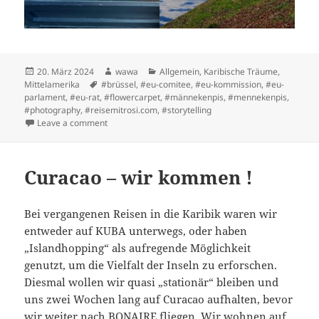
Posted
Author
Categories
20. März 2024
wawa
Allgemein
,
Karibische Träume
,
on
Tags
Mittelamerika
#brüssel
,
#eu-comitee
,
#eu-kommission
,
#eu-
parlament
,
#eu-rat
,
#flowercarpet
,
#männekenpis
,
#mennekenpis
,
#photography
,
#reisemitrosi.com
,
#storytelling
on Brüssel
Leave a comment
Curacao – wir kommen !
Bei vergangenen Reisen in die Karibik waren wir
entweder auf KUBA unterwegs, oder haben
„Islandhopping“ als aufregende Möglichkeit
genutzt, um die Vielfalt der Inseln zu erforschen.
Diesmal wollen wir quasi „stationär“ bleiben und
uns zwei Wochen lang auf Curacao aufhalten, bevor
wir weiter nach BONAIRE fliegen. Wir wohnen auf