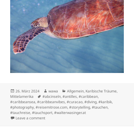
Posted
Author
Categories
26. März 2024
wawa
Allgemein
,
Karibische Träume
,
on
Tags
Mittelamerika
#abcinseln
,
#antilles
,
#caribbean
,
#caribbeansea
,
#caribbeanvibes
,
#curacao
,
#diving
,
#karibik
,
#photography
,
#reisemitrose.com
,
#storytelling
,
#tauchen
,
#tauchreise
,
#tauchsport
,
#walterwasinger.at
on Arielle und Neptun erkunden das Meer
Leave a comment