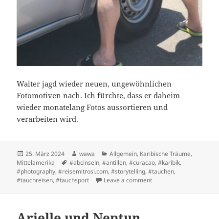
Walter jagd wieder neuen, ungewöhnlichen
Fotomotiven nach. Ich fürchte, dass er daheim
wieder monatelang Fotos aussortieren und
verarbeiten wird.
Posted
Author
Categories
25. März 2024
wawa
Allgemein
,
Karibische Träume
,
on
Tags
Mittelamerika
#abcinseln
,
#antillen
,
#curacao
,
#karibik
,
#photography
,
#reisemitrosi.com
,
#storytelling
,
#tauchen
,
on Willemstad
#tauchreisen
,
#tauchsport
Leave a comment
Arielle und Neptun