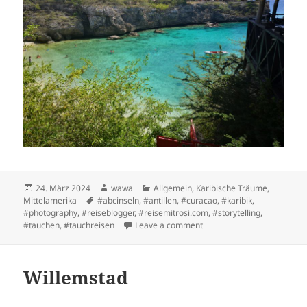
Posted
Author
Categories
24. März 2024
wawa
Allgemein
,
Karibische Träume
,
on
Tags
Mittelamerika
#abcinseln
,
#antillen
,
#curacao
,
#karibik
,
#photography
,
#reiseblogger
,
#reisemitrosi.com
,
#storytelling
,
on Im Paradies ist alles an
#tauchen
,
#tauchreisen
Leave a comment
Willemstad