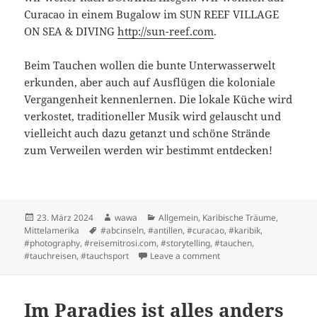
Curacao in einem Bugalow im SUN REEF VILLAGE
ON SEA & DIVING
http://sun-reef.com
.
Beim Tauchen wollen die bunte Unterwasserwelt
erkunden, aber auch auf Ausflügen die koloniale
Vergangenheit kennenlernen. Die lokale Küche wird
verkostet, traditioneller Musik wird gelauscht und
vielleicht auch dazu getanzt und schöne Strände
zum Verweilen werden wir bestimmt entdecken!
Posted
Author
Categories
23. März 2024
wawa
Allgemein
,
Karibische Träume
,
on
Tags
Mittelamerika
#abcinseln
,
#antillen
,
#curacao
,
#karibik
,
#photography
,
#reisemitrosi.com
,
#storytelling
,
#tauchen
,
on Curacao – wir komme
#tauchreisen
,
#tauchsport
Leave a comment
Im Paradies ist alles anders