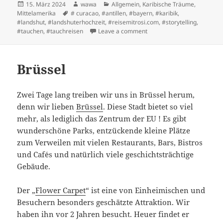
Posted
Author
Categories
15. März 2024
wawa
Allgemein
,
Karibische Träume
,
on
Tags
Mittelamerika
# curacao
,
#antillen
,
#bayern
,
#karibik
,
#landshut
,
#landshuterhochzeit
,
#reisemitrosi.com
,
#storytelling
,
on Spannende Anreise zu d
#tauchen
,
#tauchreisen
Leave a comment
Brüssel
Zwei Tage lang treiben wir uns in Brüssel herum,
denn wir lieben
Brüssel
. Diese Stadt bietet so viel
mehr, als lediglich das Zentrum der EU ! Es gibt
wunderschöne Parks, entzückende kleine Plätze
zum Verweilen mit vielen Restaurants, Bars, Bistros
und Caf´es und natürlich viele geschichtsträchtige
Gebäude.
Der „
Flower Carpet
“ ist eine von Einheimischen und
Besuchern besonders geschätzte Attraktion. Wir
haben ihn vor 2 Jahren besucht. Heuer findet er