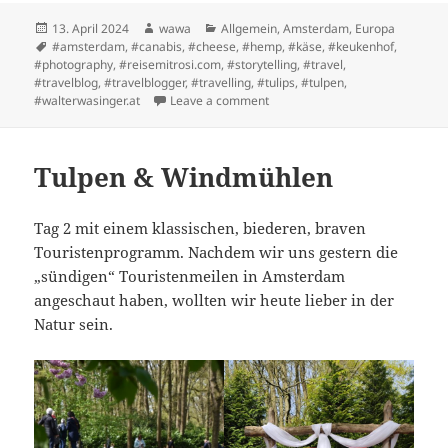
Posted
Author
Categories
13. April 2024
wawa
Allgemein
,
Amsterdam
,
Europa
on
Tags
#amsterdam
,
#canabis
,
#cheese
,
#hemp
,
#käse
,
#keukenhof
,
#photography
,
#reisemitrosi.com
,
#storytelling
,
#travel
,
#travelblog
,
#travelblogger
,
#travelling
,
#tulips
,
#tulpen
,
on Nicht nur Tulpen in Amsterd
#walterwasinger.at
Leave a comment
Tulpen & Windmühlen
Tag 2 mit einem klassischen, biederen, braven
Touristenprogramm. Nachdem wir uns gestern die
„sündigen“ Touristenmeilen in Amsterdam
angeschaut haben, wollten wir heute lieber in der
Natur sein.