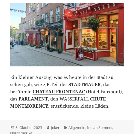
Ein kleiner Auszug, was es heute in der Stadt zu
sehen gab, wie z,B.Teil der
STADTMAUER
, das
berühmte
CHATEAU FRONTENAC
(Hotel Fairmont),
das
PARLAMENT
, den WASSERFALL
CHUTE
MONTMORENCY
, entzückende, kleine Läden.
Posted
Author
Categories
3. Oktober 2023
Joker
Allgemein
,
Indian Summer
,
on
Nordamerika