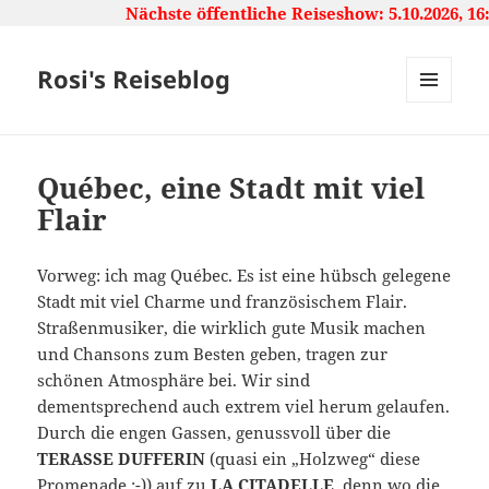
Nächste öffentliche Reiseshow: 5.10.2026, 16:00
Rosi's Reiseblog
MENU
AND
WIDGETS
Québec, eine Stadt mit viel
Flair
Vorweg: ich mag Québec. Es ist eine hübsch gelegene
Stadt mit viel Charme und französischem Flair.
Straßenmusiker, die wirklich gute Musik machen
und Chansons zum Besten geben, tragen zur
schönen Atmosphäre bei. Wir sind
dementsprechend auch extrem viel herum gelaufen.
Durch die engen Gassen, genussvoll über die
TERASSE DUFFERIN
(quasi ein „Holzweg“ diese
Promenade ;-)) auf zu
LA CITADELLE
, denn wo die