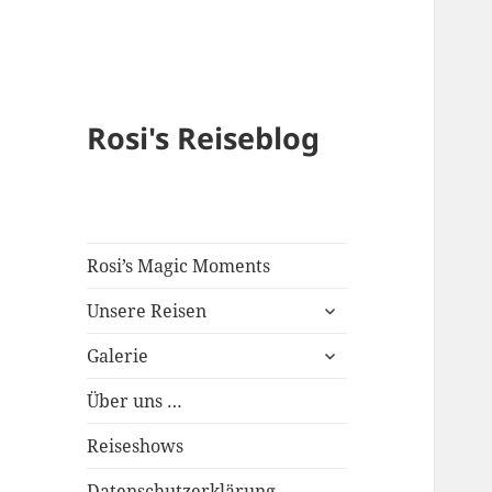
Rosi's Reiseblog
Rosi’s Magic Moments
expand
Unsere Reisen
child
expand
menu
Galerie
child
menu
Über uns …
Reiseshows
Datenschutzerklärung