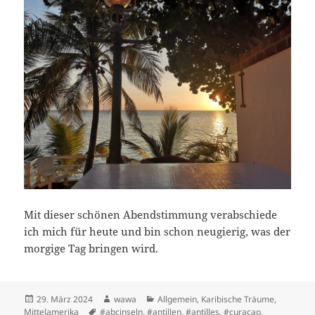
Mit dieser schönen Abendstimmung verabschiede
ich mich für heute und bin schon neugierig, was der
morgige Tag bringen wird.
Posted
Author
Categories
29. März 2024
wawa
Allgemein
,
Karibische Träume
,
on
Tags
Mittelamerika
#abcinseln
,
#antillen
,
#antilles
,
#curacao
,