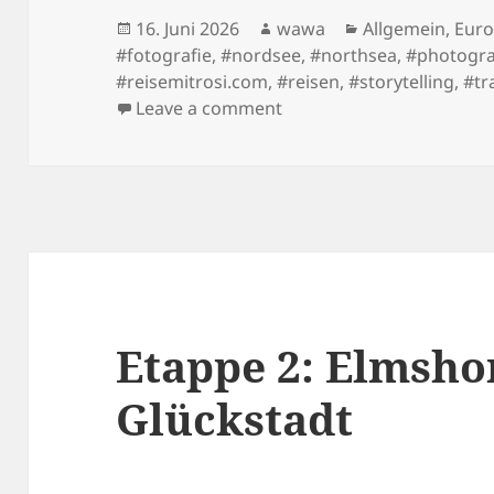
Posted
Author
Categories
16. Juni 2026
wawa
Allgemein
,
Eur
on
#fotografie
,
#nordsee
,
#northsea
,
#photogr
#reisemitrosi.com
,
#reisen
,
#storytelling
,
#tr
on Der Härtetest: Etapp
Leave a comment
Etappe 2: Elmsho
Glückstadt