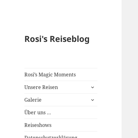
Rosi's Reiseblog
Rosi’s Magic Moments
expand
Unsere Reisen
child
expand
menu
Galerie
child
menu
Über uns …
Reiseshows
Datenschutzerklärung