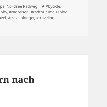
Tags
opa
,
Nordsee Radweg
#bycicle
,
aphy
,
#radreisen
,
#radtour
,
#reiseblog
,
avel
,
#travelblogger
,
#traveling
e 1 von Hamburg nach Elmshorn
rn nach