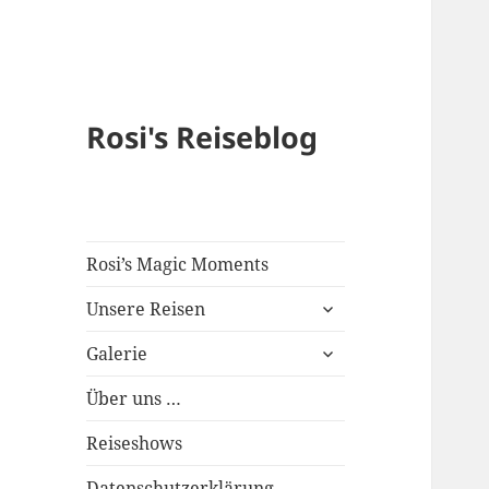
Rosi's Reiseblog
Rosi’s Magic Moments
expand
Unsere Reisen
child
expand
menu
Galerie
child
menu
Über uns …
Reiseshows
Datenschutzerklärung