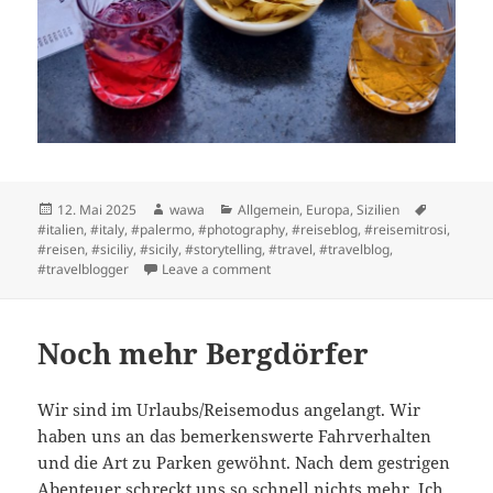
Posted
Author
Categories
Tags
12. Mai 2025
wawa
Allgemein
,
Europa
,
Sizilien
on
#italien
,
#italy
,
#palermo
,
#photography
,
#reiseblog
,
#reisemitrosi
,
#reisen
,
#siciliy
,
#sicily
,
#storytelling
,
#travel
,
#travelblog
,
on Mein Geburtstag in den Bergen Si
#travelblogger
Leave a comment
Noch mehr Bergdörfer
Wir sind im Urlaubs/Reisemodus angelangt. Wir
haben uns an das bemerkenswerte Fahrverhalten
und die Art zu Parken gewöhnt. Nach dem gestrigen
Abenteuer schreckt uns so schnell nichts mehr. Ich