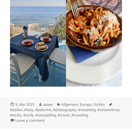
Posted
Author
Categories
Tags
9. Mai 2025
wawa
Allgemein
,
Europa
,
Sizilien
on
#italien
,
#italy
,
#palermo
,
#photography
,
#reiseblog
,
#reisemitrosi
,
#sicilia
,
#sicily
,
#storytelling
,
#travel
,
#traveling
on Eigentlich nah und doch so anders
Leave a comment