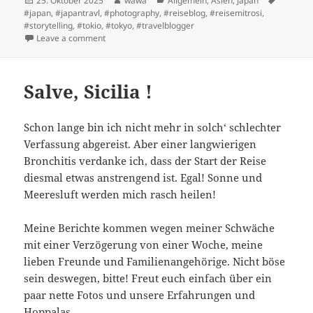
25. Oktober 2025
wawa
Allgemein
,
Asien
,
Japan
on
#japan
,
#japantravl
,
#photography
,
#reiseblog
,
#reisemitrosi
,
#storytelling
,
#tokio
,
#tokyo
,
#travelblogger
on Aufregende Zugfahrt nach NIKKO
Leave a comment
Salve, Sicilia !
Schon lange bin ich nicht mehr in solch‘ schlechter
Verfassung abgereist. Aber einer langwierigen
Bronchitis verdanke ich, dass der Start der Reise
diesmal etwas anstrengend ist. Egal! Sonne und
Meeresluft werden mich rasch heilen!
Meine Berichte kommen wegen meiner Schwäche
mit einer Verzögerung von einer Woche, meine
lieben Freunde und Familienangehörige. Nicht böse
sein deswegen, bitte! Freut euch einfach über ein
paar nette Fotos und unsere Erfahrungen und
Hoppalas.