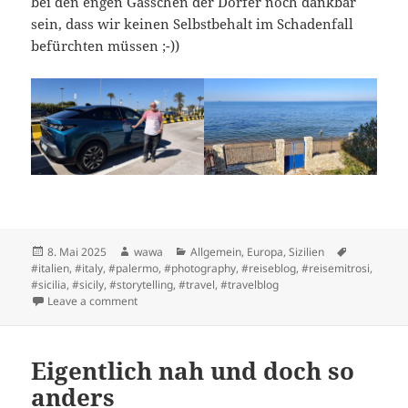
bei den engen Gässchen der Dörfer noch dankbar
sein, dass wir keinen Selbstbehalt im Schadenfall
befürchten müssen ;-))
Posted
Author
Categories
Tags
8. Mai 2025
wawa
Allgemein
,
Europa
,
Sizilien
on
#italien
,
#italy
,
#palermo
,
#photography
,
#reiseblog
,
#reisemitrosi
,
#sicilia
,
#sicily
,
#storytelling
,
#travel
,
#travelblog
on Salve, Sicilia !
Leave a comment
Eigentlich nah und doch so
anders