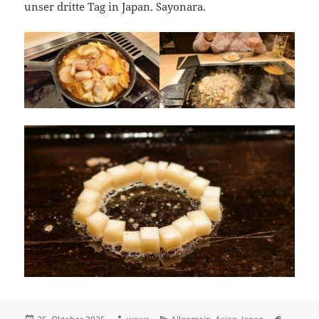
unser dritte Tag in Japan. Sayonara.
Posted
Author
Categories
Tags