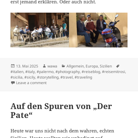
erst jemand erklären. Oder auch nicht.
Posted
Author
Categories
Tags
13. Mai 2025
wawa
Allgemein
,
Europa
,
Sizilien
on
#italien
,
#italy
,
#palermo
,
#photography
,
#reiseblog
,
#reisemitrosi
,
#sicilia
,
#sicily
,
#storytelling
,
#travel
,
#traveling
on Noch mehr Bergdörfer
Leave a comment
Auf den Spuren von „Der
Pate“
Heute war uns nicht nach dem wahren, echten