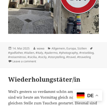
Posted
Author
Categories
Tags
14. Mai 2025
wawa
Allgemein
,
Europa
,
Sizilien
on
#godfather
,
#italien
,
#italy
,
#palermo
,
#photography
,
#reiseblog
,
#reisemitrosi
,
#sicilia
,
#sicily
,
#storytelling
,
#travel
,
#traveling
on Auf den Spuren von „Der Pate“
Leave a comment
Wiederholungstäter/in
Weil’s gestern so verdammt schön am Hausriff war,
DE
sind wir heute am Vormittag gleich nochmals an der
gleichen Stelle zum Tauchen gestartet. Diesmal sind