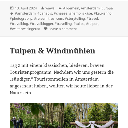
Posted
Author
Categories
13. April 2024
wawa
Allgemein
,
Amsterdam
,
Europa
on
Tags
#amsterdam
,
#canabis
,
#cheese
,
#hemp
,
#käse
,
#keukenhof
,
#photography
,
#reisemitrosi.com
,
#storytelling
,
#travel
,
#travelblog
,
#travelblogger
,
#travelling
,
#tulips
,
#tulpen
,
on Nicht nur Tulpen in Amsterd
#walterwasinger.at
Leave a comment
Tulpen & Windmühlen
Tag 2 mit einem klassischen, biederen, braven
Touristenprogramm. Nachdem wir uns gestern die
„sündigen“ Touristenmeilen in Amsterdam
angeschaut haben, wollten wir heute lieber in der
Natur sein.