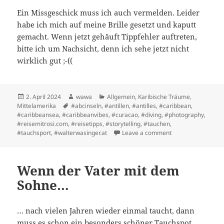
Ein Missgeschick muss ich auch vermelden. Leider
habe ich mich auf meine Brille gesetzt und kaputt
gemacht. Wenn jetzt gehäuft Tippfehler auftreten,
bitte ich um Nachsicht, denn ich sehe jetzt nicht
wirklich gut ;-((
Posted
Author
Categories
2. April 2024
wawa
Allgemein
,
Karibische Träume
,
on
Tags
Mittelamerika
#abcinseln
,
#antillen
,
#antilles
,
#caribbean
,
#caribbeansea
,
#caribbeanvibes
,
#curacao
,
#diving
,
#photography
,
#reisemitrosi.com
,
#reisetipps
,
#storytelling
,
#tauchen
,
on Same procedere
#tauchsport
,
#walterwasinger.at
Leave a comment
Wenn der Vater mit dem
Sohne…
… nach vielen Jahren wieder einmal taucht, dann
muss es schon ein besonders schöner Tauchspot