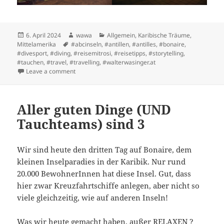
Posted
Author
Categories
6. April 2024
wawa
Allgemein
,
Karibische Träume
,
on
Tags
Mittelamerika
#abcinseln
,
#antillen
,
#antilles
,
#bonaire
,
#divesport
,
#diving
,
#reisemitrosi
,
#reisetipps
,
#storytelling
,
#tauchen
,
#travel
,
#travelling
,
#walterwasinger.at
on Ciao Curacao – Bon Bini Bonaire
Leave a comment
Aller guten Dinge (UND
Tauchteams) sind 3
Wir sind heute den dritten Tag auf Bonaire, dem
kleinen Inselparadies in der Karibik. Nur rund
20.000 BewohnerInnen hat diese Insel. Gut, dass
hier zwar Kreuzfahrtschiffe anlegen, aber nicht so
viele gleichzeitig, wie auf anderen Inseln!
Was wir heute gemacht haben, außer RELAXEN ?