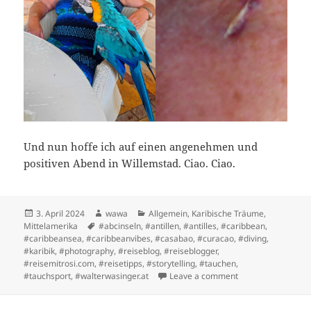
Und nun hoffe ich auf einen angenehmen und
positiven Abend in Willemstad. Ciao. Ciao.
Posted
Author
Categories
3. April 2024
wawa
Allgemein
,
Karibische Träume
,
on
Tags
Mittelamerika
#abcinseln
,
#antillen
,
#antilles
,
#caribbean
,
#caribbeansea
,
#caribbeanvibes
,
#casabao
,
#curacao
,
#diving
,
#karibik
,
#photography
,
#reiseblog
,
#reiseblogger
,
#reisemitrosi.com
,
#reisetipps
,
#storytelling
,
#tauchen
,
on Wenn der Vate
#tauchsport
,
#walterwasinger.at
Leave a comment