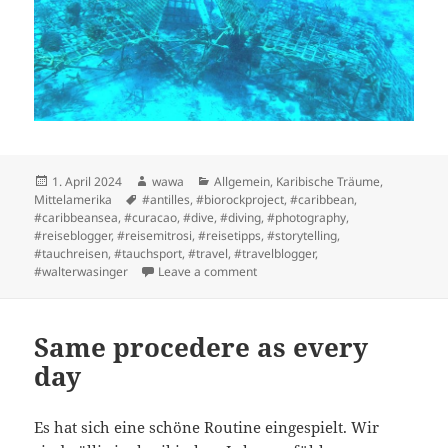
Posted
Author
Categories
1. April 2024
wawa
Allgemein
,
Karibische Träume
,
on
Tags
Mittelamerika
#antilles
,
#biorockproject
,
#caribbean
,
#caribbeansea
,
#curacao
,
#dive
,
#diving
,
#photography
,
#reiseblogger
,
#reisemitrosi
,
#reisetipps
,
#storytelling
,
#tauchreisen
,
#tauchsport
,
#travel
,
#travelblogger
,
on Wiederholungstäter/in
#walterwasinger
Leave a comment
Same procedere as every
day
Es hat sich eine schöne Routine eingespielt. Wir